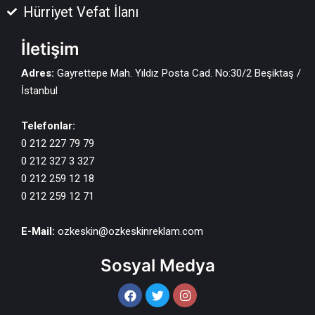
Hürriyet Vefat İlanı
İletişim
Adres:
Gayrettepe Mah. Yıldız Posta Cad. No:30/2 Beşiktaş /
İstanbul
Telefonlar:
0 212 227 79 79
0 212 327 3 327
0 212 259 12 18
0 212 259 12 71
E-Mail:
ozkeskin@ozkeskinreklam.com
Sosyal Medya